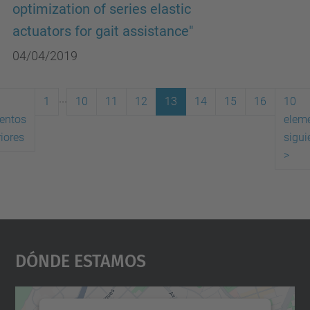
optimization of series elastic
actuators for gait assistance"
04/04/2019
...
1
10
11
12
13
14
15
16
10
entos
elem
(actual)
iores
sigui
>
Dónde Estamos