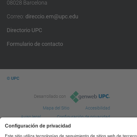
08028 Barcelona
Correo
:
direccio.em@upc.edu
Directorio UPC
Formulario de contacto
© UPC
Desarrollado con
Mapa del Sitio
Accesibilidad
Aviso legal
Configuración de privacidad