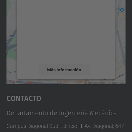
Necesitamos su consentimiento
para cargar el servicio Google
Maps.
Utilizamos un servicio de terceros para
incrustar contenido de mapas que puede
recopilar datos sobre su actividad. Le
rogamos que revise los detalles y acepte el
servicio para ver este mapa.
Más información
Aceptar
Contacto
powered by
Usercentrics Consent
Management Platform
Departamento de Ingeniería Mecánica
Campus Diagonal Sud, Edificio H. Av. Diagonal, 647