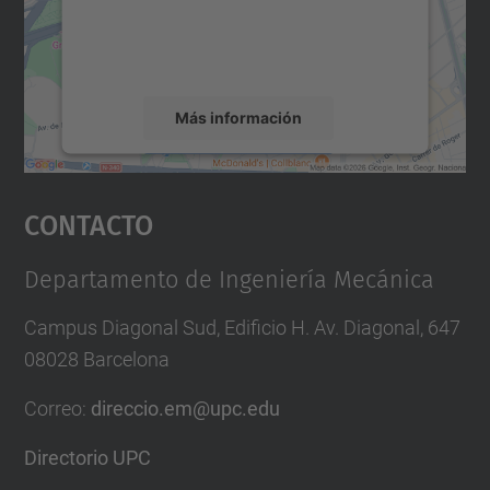
recopilar datos sobre su actividad. Le
rogamos que revise los detalles y acepte el
servicio para ver este mapa.
Más información
Aceptar
Contacto
powered by
Usercentrics Consent
Management Platform
Departamento de Ingeniería Mecánica
Campus Diagonal Sud, Edificio H. Av. Diagonal, 647
08028 Barcelona
Correo
:
direccio.em@upc.edu
Directorio UPC