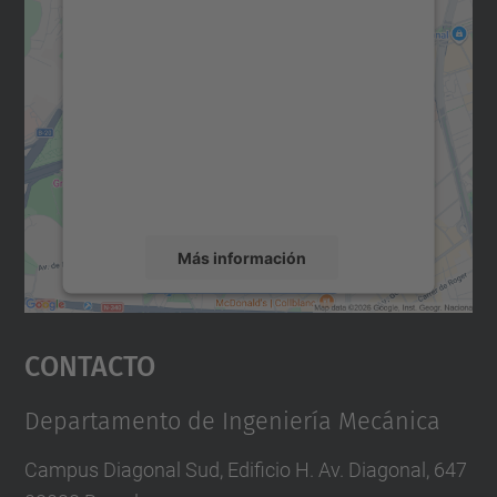
Necesitamos su consentimiento
para cargar el servicio Google
Maps.
Utilizamos un servicio de terceros para
incrustar contenido de mapas que puede
recopilar datos sobre su actividad. Le
rogamos que revise los detalles y acepte el
servicio para ver este mapa.
Más información
Aceptar
Contacto
powered by
Usercentrics Consent
Management Platform
Departamento de Ingeniería Mecánica
Campus Diagonal Sud, Edificio H. Av. Diagonal, 647