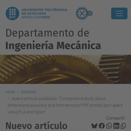
Departamento de
Ingeniería Mecánica
Inicio
Noticias
Nuevo artículo publicado: “Comparative study about
dimensional accuracy and form errors of FFF printed spur gears
using PLA and Nylon”
Compartir:
Nuevo artículo