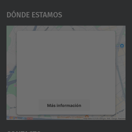
Dónde Estamos
Necesitamos su consentimiento
para cargar el servicio Google
Maps.
Utilizamos un servicio de terceros para
incrustar contenido de mapas que puede
recopilar datos sobre su actividad. Le
rogamos que revise los detalles y acepte el
servicio para ver este mapa.
Más información
Aceptar
powered by
Usercentrics Consent