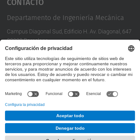
Contacto
Management Platform
Departamento de Ingeniería Mecánica
Campus Diagonal Sud, Edificio H. Av. Diagonal, 647
08028 Barcelona
Correo
:
direccio.em@upc.edu
Directorio UPC
Formulario de contacto
© UPC
Desarrollado con