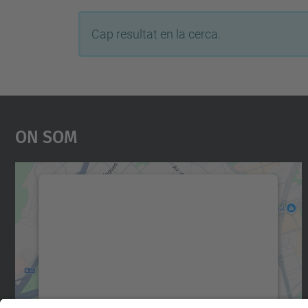
Cap resultat en la cerca.
On Som
Necessitem el vostre consentiment
per carregar el servei Google Maps!
Utilitzem un servei de tercers per incrustar
contingut del mapa que pugui recollir dades
sobre la vostra activitat. Reviseu-ne els
detalls i accepteu el servei per veure el mapa.