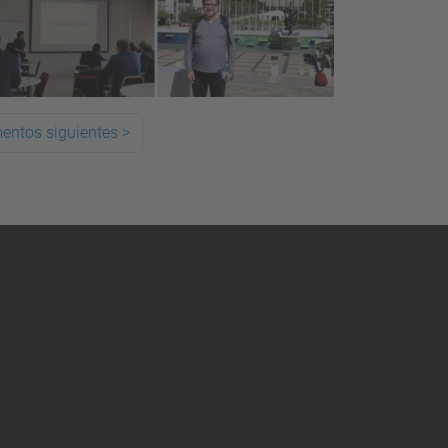
entos siguientes
>