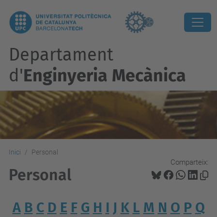
Departament
d'
Enginyeria Mecànica
Inici
Personal
Comparteix:
Personal
A
B
C
D
E
F
G
H
I
J
K
L
M
N
O
P
Q