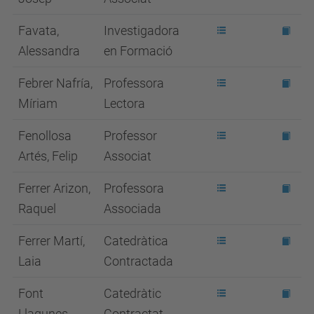
Favata,
Investigadora
Alessandra
en Formació
Febrer Nafría,
Professora
Míriam
Lectora
Fenollosa
Professor
Artés, Felip
Associat
Ferrer Arizon,
Professora
Raquel
Associada
Ferrer Martí,
Catedràtica
Laia
Contractada
Font
Catedràtic
Llagunes,
Contractat