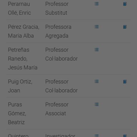
Perarnau
Professor
Ollé, Enric
Substitut
Pérez Gracia,
Professora
Maria Alba
Agregada
Petreñas
Professor
Ranedo,
Col·laborador
Jesús María
Puig Ortiz,
Professor
Joan
Col·laborador
Puras
Professor
Gómez,
Associat
Beatriz
Quintero
Investigador