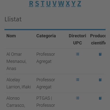
R
S
T
U
V
W
X
Y
Z
Llistat
Nom
Categoria
Directori
Producci
UPC
científica
Al Omar
Professor
Mesnaoui,
Agregat
Anas
Alcelay
Professor
Larrion, Iñaki
Agregat
Alonso
PTGAS |
Carrasco,
Professor