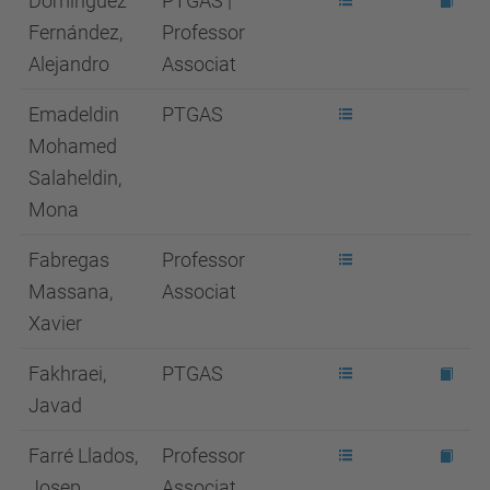
Domínguez
PTGAS |
Fernández,
Professor
Alejandro
Associat
Emadeldin
PTGAS
Mohamed
Salaheldin,
Mona
Fabregas
Professor
Massana,
Associat
Xavier
Fakhraei,
PTGAS
Javad
Farré Llados,
Professor
Josep
Associat