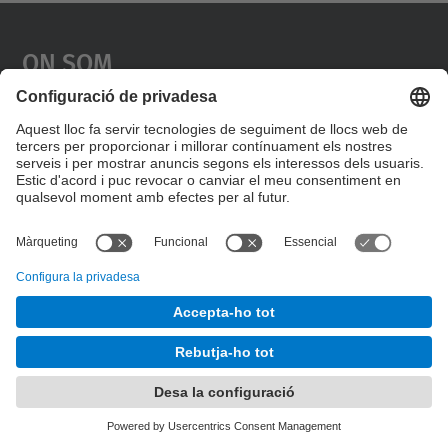
On Som
Necessitem el vostre
consentiment per carregar el
servei Google Maps!
Utilitzem un servei de tercers per incrustar
contingut del mapa que pugui recollir dades
sobre la vostra activitat. Reviseu-ne els
detalls i accepteu el servei per veure el
mapa.
Més Informació
Accepta