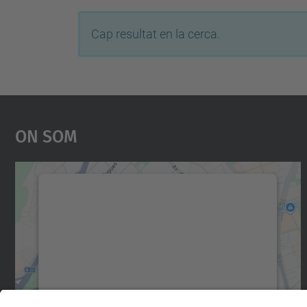
Cap resultat en la cerca.
On Som
Necessitem el vostre consentiment
per carregar el servei Google Maps!
Utilitzem un servei de tercers per incrustar
contingut del mapa que pugui recollir dades
sobre la vostra activitat. Reviseu-ne els
detalls i accepteu el servei per veure el mapa.