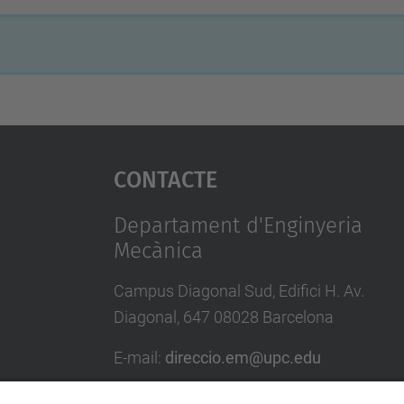
Contacte
Departament d'Enginyeria
Mecànica
Campus Diagonal Sud, Edifici H. Av.
Diagonal, 647 08028 Barcelona
E-mail
:
direccio.em@upc.edu
Directori UPC