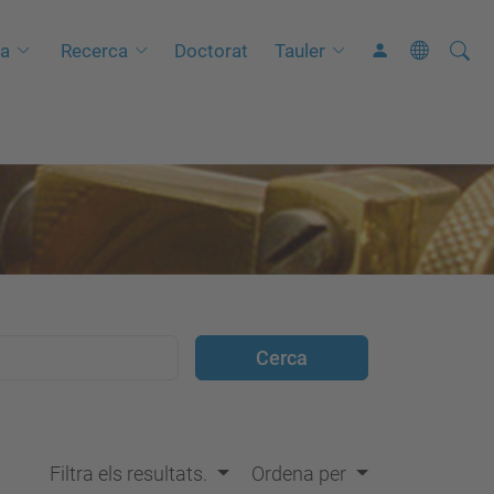
Cerca
C
ia
Recerca
Doctorat
Tauler
e
r
c
a
a
v
a
n
ç
a
d
a
…
Filtra els resultats.
Ordena per