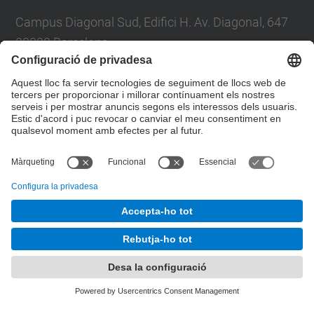
Campus Diagonal Sud, Edifici H. Av. Diagonal, 647
08028 Barcelona
E-mail
:
direccio.em@upc.edu
Directori UPC
Formulari de contacte
© UPC
Desenvolupat amb
Mapa del lloc
Accessibilitat
Avís legal
Configuració de privadesa