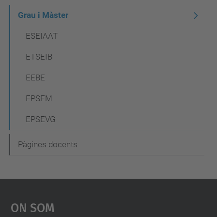
N
Grau i Màster
a
ESEIAAT
v
ETSEIB
e
EEBE
g
a
EPSEM
c
EPSEVG
i
ó
Pàgines docents
On Som