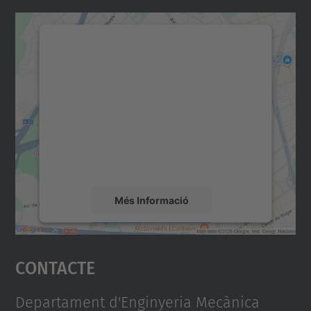
Necessitem el vostre
consentiment per carregar el
servei Google Maps!
Utilitzem un servei de tercers per incrustar
contingut del mapa que pugui recollir dades
sobre la vostra activitat. Reviseu-ne els
detalls i accepteu el servei per veure el
mapa.
Més Informació
Accepta
Contacte
powered by
Usercentrics Consent
Management Platform
Departament d'Enginyeria Mecànica