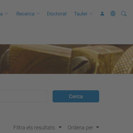
Cerca
C
ia
Recerca
Doctorat
Tauler
e
r
c
a
a
v
a
n
ç
a
d
a
…
Filtra els resultats.
Ordena per