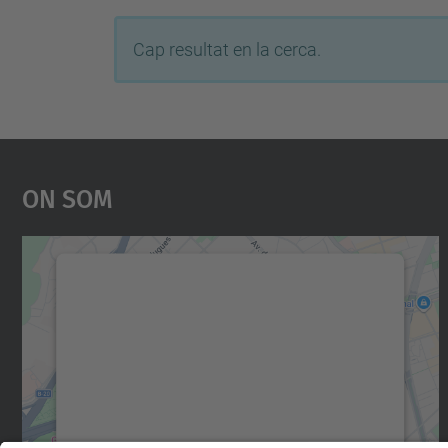
Cap resultat en la cerca.
On Som
Necessitem el vostre consentiment
per carregar el servei Google Maps!
Utilitzem un servei de tercers per incrustar
contingut del mapa que pugui recollir dades
sobre la vostra activitat. Reviseu-ne els
detalls i accepteu el servei per veure el mapa.