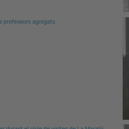
 professors agregats
 durant el cicle de visites de La Marató