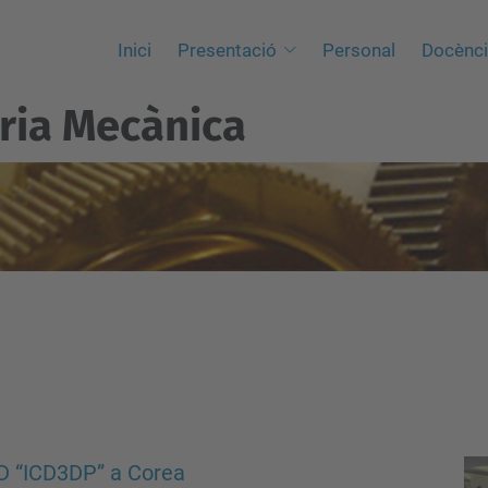
Inici
Presentació
Personal
Docènc
ria Mecànica
3D “ICD3DP” a Corea