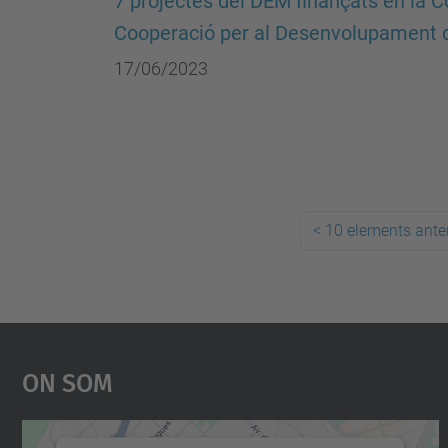
7 projectes del DEM finançats en la C
Cooperació per al Desenvolupament 
17/06/2023
<
10 elements anter
On Som