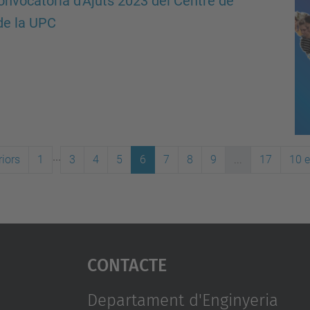
onvocatòria d'Ajuts 2023 del Centre de
de la UPC
...
iors
1
3
4
5
6
7
8
9
...
17
10 
Contacte
Departament d'Enginyeria