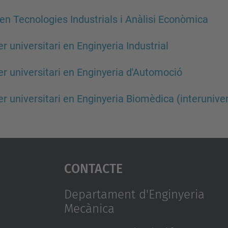
en Tecnologies Industrials i Anàlisi Econòmica
r universitari en Enginyeria Industrial
r universitari en Enginyeria d'Automoció
r universitari en Enginyeria Biomèdica (interuniver
Contacte
Departament d'Enginyeria
Mecànica