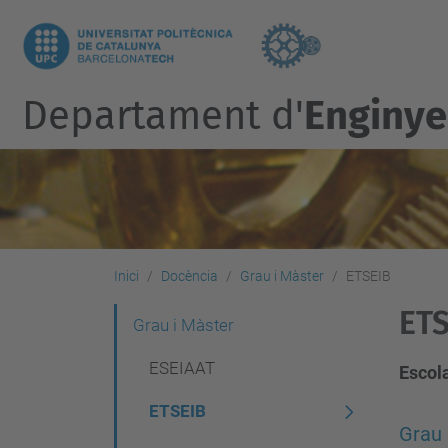
Departament d'
Enginye
Inici
Docència
Grau i Màster
ETSEIB
ETS
N
Grau i Màster
a
ESEIAAT
Escola
v
ETSEIB
e
Grau 